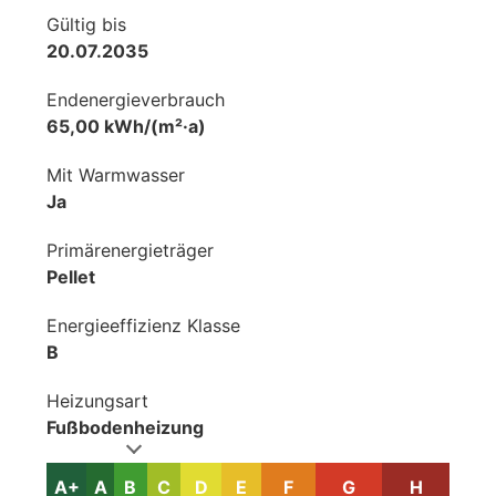
Gültig bis
20.07.2035
Endenergieverbrauch
65,00 kWh/(m²·a)
Mit Warmwasser
Ja
Primärenergieträger
Pellet
Energieeffizienz Klasse
B
Heizungsart
Fußbodenheizung
A+
A
B
C
D
E
F
G
H