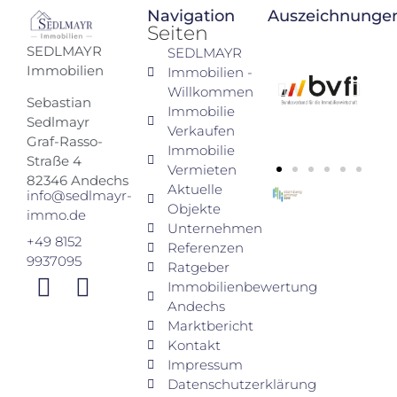
Navigation
Auszeichnunge
Seiten
SEDLMAYR
SEDLMAYR
Immobilien
Immobilien -
Willkommen
Sebastian
Immobilie
Sedlmayr
Verkaufen
Graf-Rasso-
Immobilie
Straße 4
Vermieten
82346 Andechs
Aktuelle
info@sedlmayr-
Objekte
immo.de
Unternehmen
+49 8152
Referenzen
9937095
Ratgeber
Immobilienbewertung
Andechs
Marktbericht
Kontakt
Impressum
Datenschutzerklärung