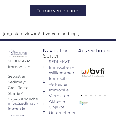
Inhalt
springen
Termin vereinbaren
[oo_estate view="Aktive Vermarktung"]
Navigation
Auszeichnunge
Seiten
SEDLMAYR
SEDLMAYR
Immobilien
Immobilien -
Willkommen
Sebastian
Immobilie
Sedlmayr
Verkaufen
Graf-Rasso-
Immobilie
Straße 4
Vermieten
82346 Andechs
Aktuelle
info@sedlmayr-
Objekte
immo.de
Unternehmen