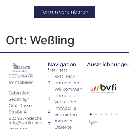
Inhalt
springen
Termin vereinbaren
Ort:
Weßling
Navigation
Auszeichnunge
Seiten
SEDLMAYR
SEDLMAYR
Immobilien
Immobilien -
Willkommen
Sebastian
Immobilie
Sedlmayr
Verkaufen
Graf-Rasso-
Immobilie
Straße 4
Vermieten
82346 Andechs
Aktuelle
info@sedlmayr-
Objekte